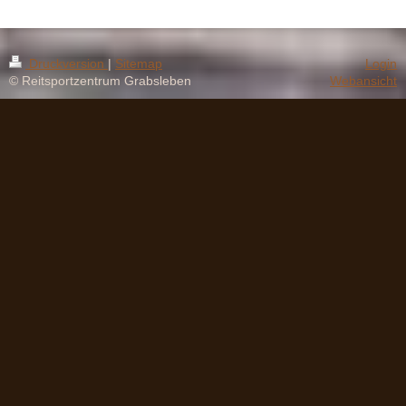
Druckversion
|
Sitemap
Login
© Reitsportzentrum Grabsleben
Webansicht